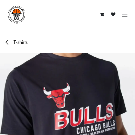
Se rendre au contenu
T-shirts