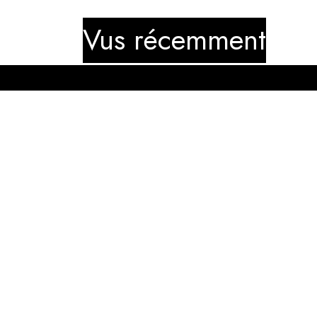
Vus récemment
Nos articles
Services
COLLECTOR
MAGASIN
JERSEY
CONDITIONS
GÉNÉRALES
SWEATS À CAPUCHE
LIVRAISONS / RETOU
T-SHIRTS
CONTACT
​SHORTS
Paiements sécuris
FIGURINES
BALLONS