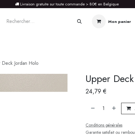
Livraison gratuite sur toute commande > 80€ en Belgique
Mon panier
STOIRE
 Deck Jordan Holo
Upper Deck
24,79
€
Conditions générales
Garantie satisfait ou rembo