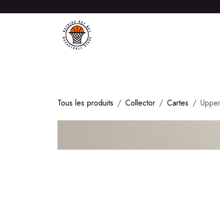
Se rendre au contenu
ACCUEIL
PRODUITS
MAGASIN
NOTRE HI
Tous les produits
Collector
Cartes
Upper