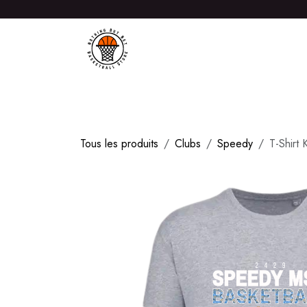
Se rendre au contenu
ACCUEIL
PRODUITS
MAGASIN
NOTRE HI
Tous les produits
Clubs
Speedy
T-Shirt