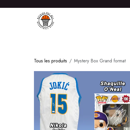
Se rendre au contenu
ACCUEIL
PRODUITS
MAGASIN
NOTRE HI
Tous les produits
Mystery Box Grand format