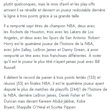
plutôt quelconques, mais le mois d'avril et les play-offs
arrivant il se réveille et devient un joueur redoutable derrière
la ligne à trois points grâce à sa grande taille.
Il a remporté sept titres de champion NBA, deux avec
les
Rockets de Houston
, trois avec les
Lakers de Los
Angeles
, et deux avec les
Spurs de San Antonio
. Robert
Horry est le quatrième joueur de l'histoire de la NBA,
avec
John Salley
, LeBron James et Danny Green, à avoir
remporté un titre avec trois franchises différentes. À noter
qu'il est le joueur le plus titré n'ayant jamais joué avec
Bill
Russell
.
Il détient le record de
panier à trois points
tentés (135) et
réussis (53) en finales NBA, il est le quatrième joueur ayant
disputé le plus de matches de playoffs (244)
1
de l'histoire de
la NBA, derrière
LeBron James
,
Derek Fisher
et
Tim
Duncan
mais devant
Kareem Abdul-Jabbar
,
Kobe
Bryant
,
Shaquille O'Neal
et
Scottie Pippen
.